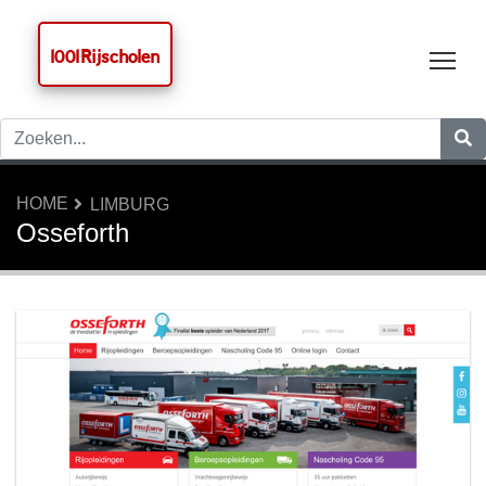
1001 Rijscholen
Tog
HOME
LIMBURG
Osseforth