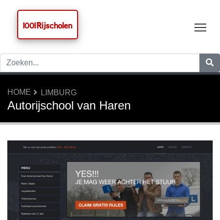
1001 Rijscholen
Tog
HOME
LIMBURG
Autorijschool van Haren