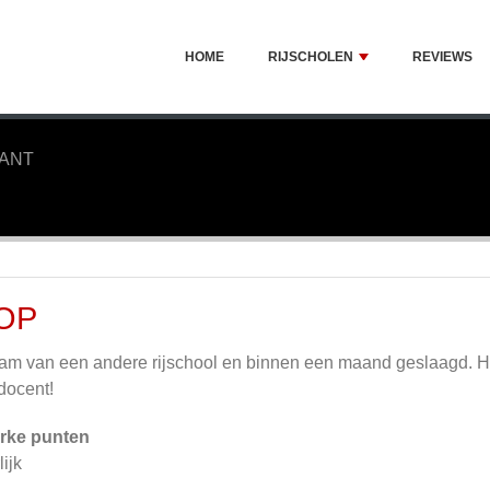
HOME
RIJSCHOLEN
REVIEWS
KANT
OP
m van een andere rijschool en binnen een maand geslaagd. Het 
docent!
rke punten
lijk