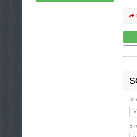
S
Je
E-m