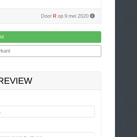
Door
R
op 9 mei 2020
nt
rkant
 REVIEW