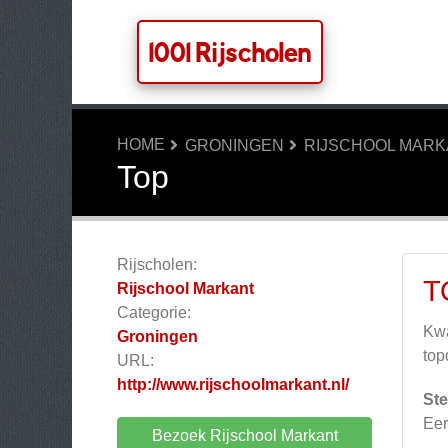
1001 Rijscholen
HOME
GRONINGEN
RIJSCHOOL MAR
Top
Rijscholen:
T
Rijschool Markant
Categorie:
Kwa
Groningen
top
URL:
http://www.rijschoolmarkant.nl/
Ste
Eer
Bezoek Rijschool Markant