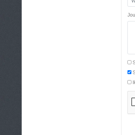
Jou
S
S
I