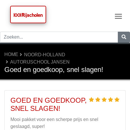
1001 Rijscholen
Tog
HOME
NOORD-HOLLAND
AUTORIJSCHOOL JANSEN
Goed en goedkoop, snel slagen!
GOED EN GOEDKOOP,
SNEL SLAGEN!
Mooi pakket voor een scherpe prijs en snel
geslaagd, super!